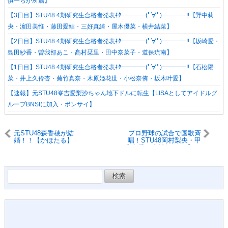
慎一らが所属】
【3日目】STU48 4期研究生合格者発表ｷﾀ━━━━(ﾟ∀ﾟ)━━━━!!【野中莉
央・濵田美惟・藤田愛結・三好真綺・屋木優菜・横井結菜】
【2日目】STU48 4期研究生合格者発表ｷﾀ━━━━(ﾟ∀ﾟ)━━━━!!【坂崎愛・
島田紗香・曽我部あこ・髙村栞里・田中奈菜子・道保琉南】
【1日目】STU48 4期研究生合格者発表ｷﾀ━━━━(ﾟ∀ﾟ)━━━━!!【石松陽
菜・井上久伶杏・蕪竹真奈・木原姫花世・小松奈侑・坂木叶愛】
【速報】元STU48峯吉愛梨沙ちゃん地下ドルに転生【LISAとしてアイドルグ
ループBNSIに加入・ボンサイ】
元STU48森香穂が結
プロ野球の試合で国歌斉
婚！！【かほたる】
唱！STU48岡村梨央・甲
斐心愛・中村舞が！【6月
23日(火)マツダスタジア
ム】
検
索: