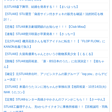
元STU48森下舞羽、結婚を発表する！！【まいはっち】
【STU48】STU運営「偽造サイン付きチェキの販売を確認！法的対応を検
討！」
【悲報】STU48東京劇場閉鎖のお知らせ！！！【Club Mixa】
【速報】STU48曽川咲葵が卒業発表！！【さっちー】
【元STU48】磯貝花音さんも地下アイドルに転生！！【『FLOP FLOW』に
KANON名義で加入】
【STU48】久留島優果ちゃんとかいう小動物系美少女【くるくる】
【朗報】STU48池田裕楽、「新・BS日本のうた」に出演決定！！【池ちゃ
ん】
【確定】元STU48井出叶、アソビシステムの新グループ「log you」からデビ
ュー決定！！
【STU48】来週のうたコンに池ちゃんが単独出演【池田裕楽・10月14日(火)
NHK うたコン】
【定期】STU48センター高雄さやかさんのファンがこちら！！【さーやん】
STU48工藤理子さん、充sからテイクオフに事務所移籍！！【宮根誠司・羽鳥