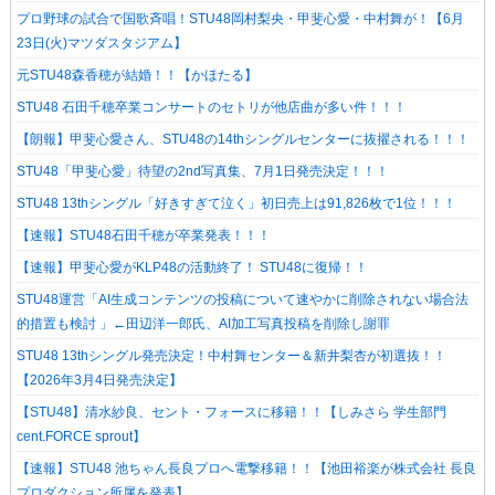
プロ野球の試合で国歌斉唱！STU48岡村梨央・甲斐心愛・中村舞が！【6月
23日(火)マツダスタジアム】
元STU48森香穂が結婚！！【かほたる】
STU48 石田千穂卒業コンサートのセトリが他店曲が多い件！！！
【朗報】甲斐心愛さん、STU48の14thシングルセンターに抜擢される！！！
STU48「甲斐心愛」待望の2nd写真集、7月1日発売決定！！！
STU48 13thシングル「好きすぎて泣く」初日売上は91,826枚で1位！！！
【速報】STU48石田千穂が卒業発表！！！
【速報】甲斐心愛がKLP48の活動終了！ STU48に復帰！！
STU48運営「AI生成コンテンツの投稿について速やかに削除されない場合法
的措置も検討 」←田辺洋一郎氏、AI加工写真投稿を削除し謝罪
STU48 13thシングル発売決定！中村舞センター＆新井梨杏が初選抜！！
【2026年3月4日発売決定】
【STU48】清水紗良、セント・フォースに移籍！！【しみさら 学生部門
cent.FORCE sprout】
【速報】STU48 池ちゃん長良プロへ電撃移籍！！【池田裕楽が株式会社 長良
プロダクション所属を発表】