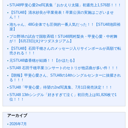
STU48甲斐心愛2nd写真集「おかえり太陽」初週売上1,576部！！！
【STU48】清水紗良が卒業発表！卒業公演の実施はございませ
ん！！
池ちゃん、48G全体でも圧倒的一番人気だった！！【STU48池田裕
楽】
プロ野球の試合で国歌斉唱！STU48岡村梨央・甲斐心愛・中村舞
が！【6月23日(火)マツダスタジアム】
【STU48】石田千穂さんのメッセージ入りサインボールが高額で転
売される！！！
元STU48森香穂が結婚！！【かほたる】
STU48 石田千穂卒業コンサートのセトリが他店曲が多い件！！！
【朗報】甲斐心愛さん、STU48の14thシングルセンターに抜擢され
る！！！
STU48「甲斐心愛」待望の2nd写真集、7月1日発売決定！！！
STU48 13thシングル「好きすぎて泣く」初日売上は91,826枚で1
位！！！
アーカイブ
2026年7月