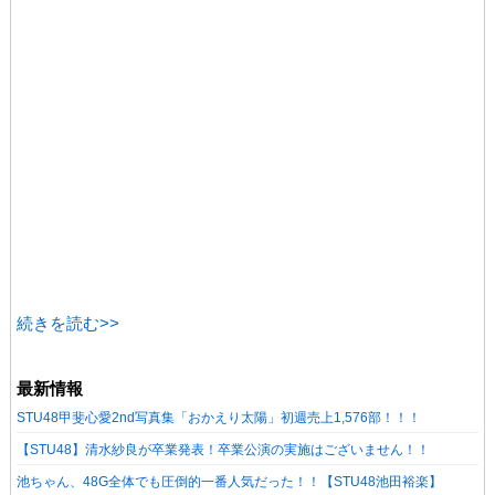
続きを読む>>
最新情報
STU48甲斐心愛2nd写真集「おかえり太陽」初週売上1,576部！！！
【STU48】清水紗良が卒業発表！卒業公演の実施はございません！！
池ちゃん、48G全体でも圧倒的一番人気だった！！【STU48池田裕楽】