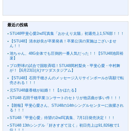
最近の投稿
STU48甲斐心愛2nd写真集「おかえり太陽」初週売上1,576部！！！
【STU48】清水紗良が卒業発表！卒業公演の実施はございませ
ん！！
池ちゃん、48G全体でも圧倒的一番人気だった！！【STU48池田裕
楽】
プロ野球の試合で国歌斉唱！STU48岡村梨央・甲斐心愛・中村舞
が！【6月23日(火)マツダスタジアム】
【STU48】石田千穂さんのメッセージ入りサインボールが高額で転
売される！！！
元STU48森香穂が結婚！！【かほたる】
STU48 石田千穂卒業コンサートのセトリが他店曲が多い件！！！
【朗報】甲斐心愛さん、STU48の14thシングルセンターに抜擢され
る！！！
STU48「甲斐心愛」待望の2nd写真集、7月1日発売決定！！！
STU48 13thシングル「好きすぎて泣く」初日売上は91,826枚で1
位！！！