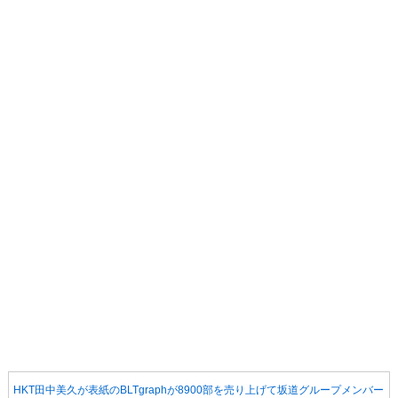
HKT田中美久が表紙のBLTgraphが8900部を売り上げて坂道グループメンバー