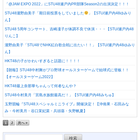
「@JAM EXPO 2022」にSTU48瀬戸内PR部隊Season2の出演決定！！！
STU48瀧野由美子「期日前投票をしていました
」【STU/瀬戸内48ゆみり
ん】
STU48 5周年コンサート、吉崎凜子が体調不良で休演・・・【STU/瀬戸内48
りんこ】
瀧野由美子「STU48でNHK紅白歌合戦に出たい！！」【STU/瀬戸内48ゆみり
ん】
HKT48の子がかわいすぎると話題に！！！！
【朗報】STU48中村舞がプロ野球オールスターゲームで始球式に登板！！
【オールスターゲーム2022】
HKT48最上奈那華ちゃんって何者なんや？
STU48今村美月「宮島水族館最高だ！」【STU/瀬戸内48みちゅ】
玉野競輪『STU48スペシャルミニライブ』開催決定！【沖侑果・石田みな
み・今村美月・谷口茉妃菜・兵頭葵・矢野帆夏】
1
2
次へ »
検