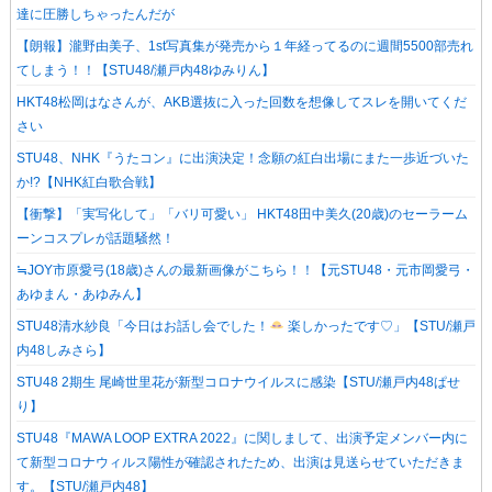
達に圧勝しちゃったんだが
【朗報】瀧野由美子、1st写真集が発売から１年経ってるのに週間5500部売れ
てしまう！！【STU48/瀬戸内48ゆみりん】
HKT48松岡はなさんが、AKB選抜に入った回数を想像してスレを開いてくだ
さい
STU48、NHK『うたコン』に出演決定！念願の紅白出場にまた一歩近づいた
か!?【NHK紅白歌合戦】
【衝撃】「実写化して」「バリ可愛い」 HKT48田中美久(20歳)のセーラーム
ーンコスプレが話題騒然！
≒JOY市原愛弓(18歳)さんの最新画像がこちら！！【元STU48・元市岡愛弓・
あゆまん・あゆみん】
STU48清水紗良「今日はお話し会でした！
楽しかったです♡」【STU/瀬戸
内48しみさら】
STU48 2期生 尾崎世里花が新型コロナウイルスに感染【STU/瀬戸内48ぱせ
り】
STU48『MAWA LOOP EXTRA 2022』に関しまして、出演予定メンバー内に
て新型コロナウィルス陽性が確認されたため、出演は見送らせていただきま
す。【STU/瀬戸内48】