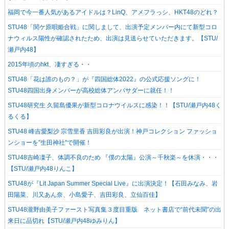
福岡で今一番人気があるアイドルは？LinQ、アメフラっシ、HKT48のどれ？
STU48「関ケ原唄姫合戦」に関しまして、出演予定メンバー内にて新型コロ
ナウィルス陽性が確認されたため、出演は見送らせていただきます。【STU/
瀬戸内48】
2015年頃のhkt、凄すぎる・・
STU48「花は誰のもの？」が『四国総体2022』の公式応援ソングに！
STU48四国出身メンバーが高校総体アンバサダーに就任！！
STU48研究生 久留島優果が新型コロナウイルスに感染！！【STU/瀬戸内48く
るくる】
STU48 峰吉愛梨沙 宗雪里香 吉田彩良が出演！神戸コレクション ファッショ
ンショーを"生田神社"で開催！
STU48吉崎凜子、体調不良のため 『僕の太陽』公演～千秋楽～を休演・・・
【STU/瀬戸内48りんこ】
STU48が『Lit Japan Summer Special Live』に出演決定！【石田みなみ、岩
田陽菜、川又あん奈、小島愛子、吉田彩良、立仙百佳】
STU48瀧野由美子ファースト写真集３度目重版 ネット書店で“前代未聞”の出
来日に品切れ【STU/瀬戸内48ゆみりん】