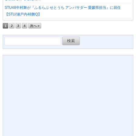
STU48中村舞が『ふるらぶ せとうち アンバサダー 愛媛県担当』に就任
【STU/瀬戸内48舞Q】
1
2
3
4
次へ »
検
索: