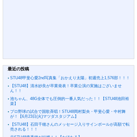
最近の投稿
STU48甲斐心愛2nd写真集「おかえり太陽」初週売上1,576部！！！
【STU48】清水紗良が卒業発表！卒業公演の実施はございませ
ん！！
池ちゃん、48G全体でも圧倒的一番人気だった！！【STU48池田裕
楽】
プロ野球の試合で国歌斉唱！STU48岡村梨央・甲斐心愛・中村舞
が！【6月23日(火)マツダスタジアム】
【STU48】石田千穂さんのメッセージ入りサインボールが高額で転
売される！！！