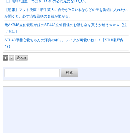
【】南ｷｬﾝ山里「つばきﾌｧｸﾄﾘｰの公式兄になりたい」
【朗報】フット後藤「若手芸人に自分がMCやるならどの子を番組に入れたい
か聞くと、必ず渋谷凪咲の名前が挙がる」
元AKB48立仙愛理が妹のSTU48立仙百佳のお話し会を買うか迷うｗｗｗ【泣
ける話】
STU48甲斐心愛ちゃんの渾身のギャルメイクが可愛いね！！【STU/瀬戸内
48】
1
2
次へ »
検
索: