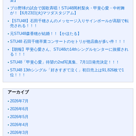
楽】
プロ野球の試合で国歌斉唱！STU48岡村梨央・甲斐心愛・中村舞
が！【6月23日(火)マツダスタジアム】
【STU48】石田千穂さんのメッセージ入りサインボールが高額で転
売される！！！
元STU48森香穂が結婚！！【かほたる】
STU48 石田千穂卒業コンサートのセトリが他店曲が多い件！！！
【朗報】甲斐心愛さん、STU48の14thシングルセンターに抜擢され
る！！！
STU48「甲斐心愛」待望の2nd写真集、7月1日発売決定！！！
STU48 13thシングル「好きすぎて泣く」初日売上は91,826枚で1
位！！！
アーカイブ
2026年7月
2026年6月
2026年5月
2026年4月
2026年3月