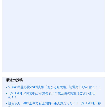
最近の投稿
STU48甲斐心愛2nd写真集「おかえり太陽」初週売上1,576部！！！
【STU48】清水紗良が卒業発表！卒業公演の実施はございませ
ん！！
池ちゃん、48G全体でも圧倒的一番人気だった！！【STU48池田裕