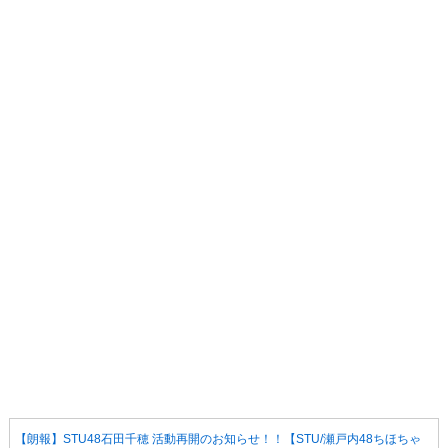
【朗報】STU48石田千穂 活動再開のお知らせ！！【STU/瀬戸内48ちほちゃ