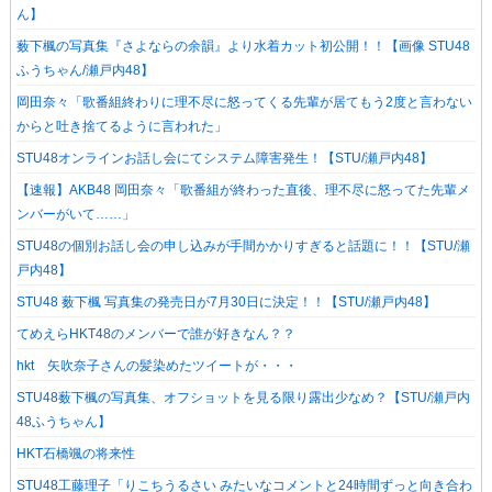
ん】
薮下楓の写真集『さよならの余韻』より水着カット初公開！！【画像 STU48
ふうちゃん/瀬戸内48】
岡田奈々「歌番組終わりに理不尽に怒ってくる先輩が居てもう2度と言わない
からと吐き捨てるように言われた」
STU48オンラインお話し会にてシステム障害発生！【STU/瀬戸内48】
【速報】AKB48 岡田奈々「歌番組が終わった直後、理不尽に怒ってた先輩メ
ンバーがいて……」
STU48の個別お話し会の申し込みが手間かかりすぎると話題に！！【STU/瀬
戸内48】
STU48 薮下楓 写真集の発売日が7月30日に決定！！【STU/瀬戸内48】
てめえらHKT48のメンバーで誰が好きなん？？
hkt 矢吹奈子さんの髪染めたツイートが・・・
STU48薮下楓の写真集、オフショットを見る限り露出少なめ？【STU/瀬戸内
48ふうちゃん】
HKT石橋颯の将来性
STU48工藤理子「りこちうるさい みたいなコメントと24時間ずっと向き合わ