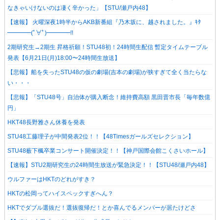
なきゃいけないのは凄く辛かった」【STU/瀬戸内48】
【速報】 火曜深夜1時半からAKB新番組『乃木坂に、越されました。』ｷﾀ
━━━━(ﾟ∀ﾟ)━━━━!!
2期研究生→2期生 昇格祈願！STU48初！24時間生配信 暫定タイムテーブル
発表【6月21日(月)18:00〜24時間生放送】
【悲報】船を失ったSTU48の仮の劇場(吉本の劇場)が狭すぎて全く当たらな
い・・・
【悲報】「STU48号」自治体が購入断念！維持費高額 黒田晋市長「毎年数億
円」
HKT48長野雅さん休養を発表
STU48工藤理子が中間発表2位！！【48Timesガールズセレクション】
STU48薮下楓卒業コンサート開催決定！！【神戸国際会館こくさいホール】
【速報】STU2期研究生の24時間生放送が緊急決定！！【STU48/瀬戸内48】
ウルファーはHKTのどれがすき？
HKTの松岡ってハイスペックすぎへん？
HKTでダブル選抜だ！選抜復帰だ！とか喜んでるメンバーが居たけどさ