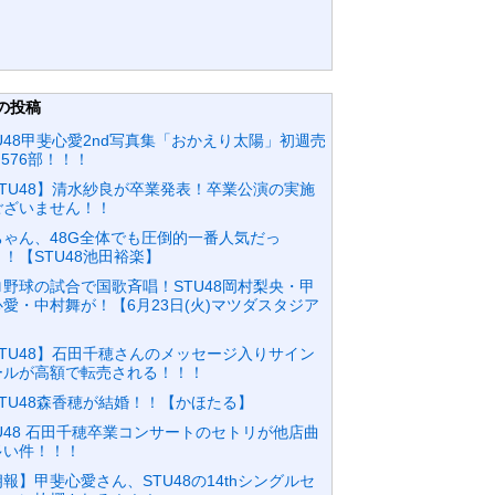
の投稿
U48甲斐心愛2nd写真集「おかえり太陽」初週売
,576部！！！
STU48】清水紗良が卒業発表！卒業公演の実施
ございません！！
ちゃん、48G全体でも圧倒的一番人気だっ
！【STU48池田裕楽】
ロ野球の試合で国歌斉唱！STU48岡村梨央・甲
心愛・中村舞が！【6月23日(火)マツダスタジア
】
STU48】石田千穂さんのメッセージ入りサイン
ールが高額で転売される！！！
STU48森香穂が結婚！！【かほたる】
TU48 石田千穂卒業コンサートのセトリが他店曲
多い件！！！
報】甲斐心愛さん、STU48の14thシングルセ