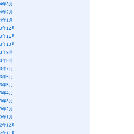
24年3月
24年2月
24年1月
23年12月
23年11月
23年10月
23年9月
23年8月
23年7月
23年6月
23年5月
23年4月
23年3月
23年2月
23年1月
22年12月
22年11月