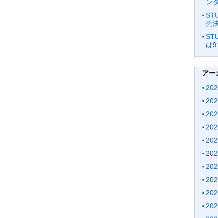
ン
ST
売
ST
は9
アー
20
20
20
20
20
20
20
20
20
20