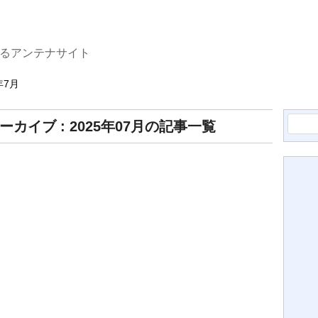
するアンテナサイト
年7月
検
ーカイブ : 2025年07月の記事一覧
索: