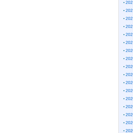
20
20
20
20
20
20
20
20
20
20
20
20
20
20
20
20
20