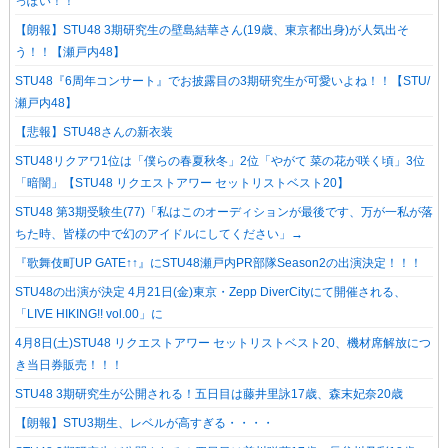
っぽい！！
【朗報】STU48 3期研究生の壁島結華さん(19歳、東京都出身)が人気出そ
う！！【瀬戸内48】
STU48『6周年コンサート』でお披露目の3期研究生が可愛いよね！！【STU/
瀬戸内48】
【悲報】STU48さんの新衣装
STU48リクアワ1位は「僕らの春夏秋冬」2位「やがて 菜の花が咲く頃」3位
「暗闇」【STU48 リクエストアワー セットリストベスト20】
STU48 第3期受験生(77)「私はこのオーディションが最後です、万が一私が落
ちた時、皆様の中で幻のアイドルにしてください」→
『歌舞伎町UP GATE↑↑』にSTU48瀬戸内PR部隊Season2の出演決定！！！
STU48の出演が決定 4月21日(金)東京・Zepp DiverCityにて開催される、
「LIVE HIKING!! vol.00」に
4月8日(土)STU48 リクエストアワー セットリストベスト20、機材席解放につ
き当日券販売！！！
STU48 3期研究生が公開される！五日目は藤井里詠17歳、森末妃奈20歳
【朗報】STU3期生、レベルが高すぎる・・・・