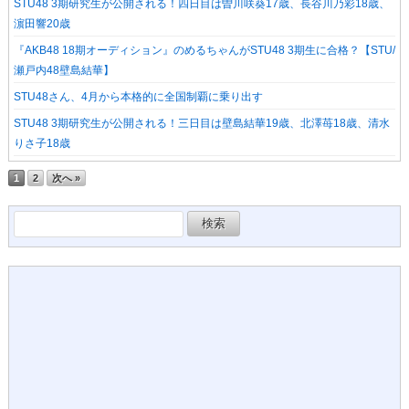
STU48 3期研究生が公開される！四日目は曽川咲葵17歳、長谷川乃彩18歳、
濵田響20歳
『AKB48 18期オーディション』のめるちゃんがSTU48 3期生に合格？【STU/
瀬戸内48壁島結華】
STU48さん、4月から本格的に全国制覇に乗り出す
STU48 3期研究生が公開される！三日目は壁島結華19歳、北澤苺18歳、清水
りさ子18歳
1
2
次へ »
検
索: