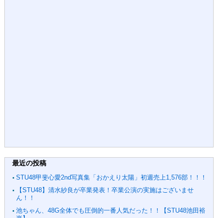
最近の投稿
STU48甲斐心愛2nd写真集「おかえり太陽」初週売上1,576部！！！
【STU48】清水紗良が卒業発表！卒業公演の実施はございませ
ん！！
池ちゃん、48G全体でも圧倒的一番人気だった！！【STU48池田裕