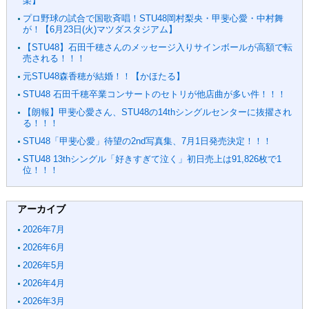
楽】
プロ野球の試合で国歌斉唱！STU48岡村梨央・甲斐心愛・中村舞
が！【6月23日(火)マツダスタジアム】
【STU48】石田千穂さんのメッセージ入りサインボールが高額で転
売される！！！
元STU48森香穂が結婚！！【かほたる】
STU48 石田千穂卒業コンサートのセトリが他店曲が多い件！！！
【朗報】甲斐心愛さん、STU48の14thシングルセンターに抜擢され
る！！！
STU48「甲斐心愛」待望の2nd写真集、7月1日発売決定！！！
STU48 13thシングル「好きすぎて泣く」初日売上は91,826枚で1
位！！！
アーカイブ
2026年7月
2026年6月
2026年5月
2026年4月
2026年3月