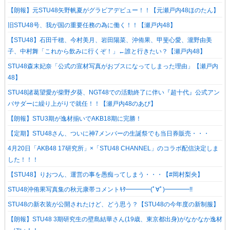
【朗報】元STU48矢野帆夏がグラビアデビュー！！【元瀬戸内48ほのたん】
旧STU48号、我が国の重要任務の為に働く！！【瀬戸内48】
【STU48】石田千穂、今村美月、岩田陽菜、沖侑果、甲斐心愛、瀧野由美
子、中村舞「これから飲みに行くぞ！」←誰と行きたい？【瀬戸内48】
STU48森末妃奈「公式の宣材写真がおブスになってしまった理由」【瀬戸内
48】
STU48諸葛望愛が柴野夕葵、NGT48での活動終了に伴い『超十代』公式アン
バサダーに繰り上がりで就任！！【瀬戸内48のあぴ】
【朗報】STU3期が逸材揃いでAKB18期に完勝！
【定期】STU48さん、ついに神7メンバーの生誕祭でも当日券販売・・・
4月20日「AKB48 17研究所」×「STU48 CHANNEL」のコラボ配信決定しま
した！！！
【STU48】りおつん、運営の事を愚痴ってしまう・・・【#岡村梨央】
STU48沖侑果写真集の秋元康帯コメントｷﾀ━━━━(ﾟ∀ﾟ)━━━━!!
STU48の新衣装が公開されたけど、どう思う？【STU48の今年度の新制服】
【朗報】STU48 3期研究生の壁島結華さん(19歳、東京都出身)がなかなか逸材