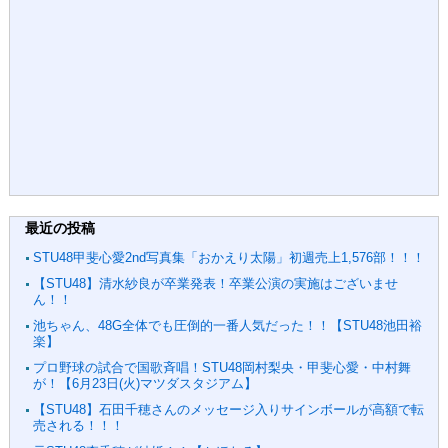
最近の投稿
STU48甲斐心愛2nd写真集「おかえり太陽」初週売上1,576部！！！
【STU48】清水紗良が卒業発表！卒業公演の実施はございませ
ん！！
池ちゃん、48G全体でも圧倒的一番人気だった！！【STU48池田裕
楽】
プロ野球の試合で国歌斉唱！STU48岡村梨央・甲斐心愛・中村舞
が！【6月23日(火)マツダスタジアム】
【STU48】石田千穂さんのメッセージ入りサインボールが高額で転
売される！！！