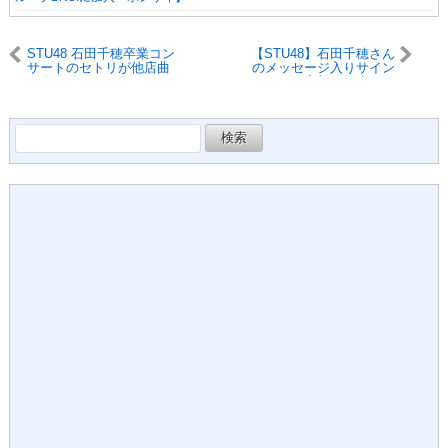
STU48 石田千穂卒業コン
【STU48】石田千穂さん
サートのセトリが他店曲
のメッセージ入りサイン
が多い件！！！
ボールが高額で転売され
る！！！
検
索: