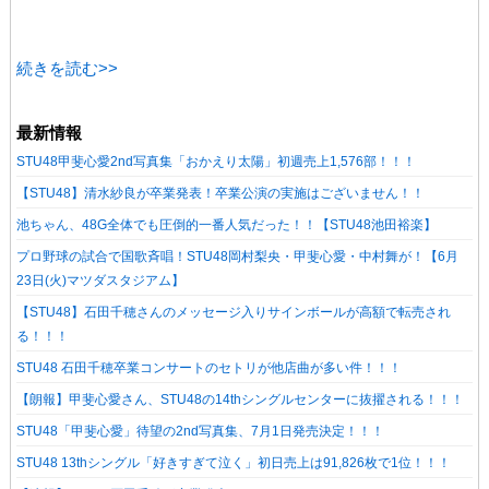
続きを読む>>
最新情報
STU48甲斐心愛2nd写真集「おかえり太陽」初週売上1,576部！！！
【STU48】清水紗良が卒業発表！卒業公演の実施はございません！！
池ちゃん、48G全体でも圧倒的一番人気だった！！【STU48池田裕楽】
プロ野球の試合で国歌斉唱！STU48岡村梨央・甲斐心愛・中村舞が！【6月
23日(火)マツダスタジアム】
【STU48】石田千穂さんのメッセージ入りサインボールが高額で転売され
る！！！
STU48 石田千穂卒業コンサートのセトリが他店曲が多い件！！！
【朗報】甲斐心愛さん、STU48の14thシングルセンターに抜擢される！！！
STU48「甲斐心愛」待望の2nd写真集、7月1日発売決定！！！
STU48 13thシングル「好きすぎて泣く」初日売上は91,826枚で1位！！！