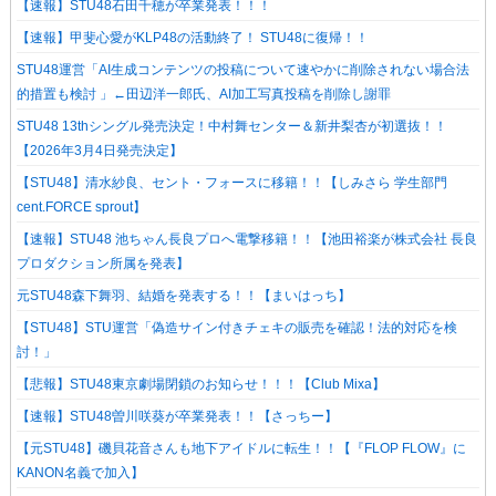
【速報】STU48石田千穂が卒業発表！！！
【速報】甲斐心愛がKLP48の活動終了！ STU48に復帰！！
STU48運営「AI生成コンテンツの投稿について速やかに削除されない場合法
的措置も検討 」←田辺洋一郎氏、AI加工写真投稿を削除し謝罪
STU48 13thシングル発売決定！中村舞センター＆新井梨杏が初選抜！！
【2026年3月4日発売決定】
【STU48】清水紗良、セント・フォースに移籍！！【しみさら 学生部門
cent.FORCE sprout】
【速報】STU48 池ちゃん長良プロへ電撃移籍！！【池田裕楽が株式会社 長良
プロダクション所属を発表】
元STU48森下舞羽、結婚を発表する！！【まいはっち】
【STU48】STU運営「偽造サイン付きチェキの販売を確認！法的対応を検
討！」
【悲報】STU48東京劇場閉鎖のお知らせ！！！【Club Mixa】
【速報】STU48曽川咲葵が卒業発表！！【さっちー】
【元STU48】磯貝花音さんも地下アイドルに転生！！【『FLOP FLOW』に
KANON名義で加入】