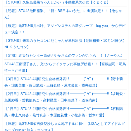
【STU48】久留島優果ちゃんとかいう小動物系美少女【くるくる】
【朗報】STU48池田裕楽、「新・BS日本のうた」に出演決定！！【池ちゃ
ん】
【確定】元STU48井出叶、アソビシステムの新グループ「log you」からデビ
ュー決定！！
【STU48】来週のうたコンに池ちゃんが単独出演【池田裕楽・10月14日(火)
NHK うたコン】
【定期】STU48センター高雄さやかさんのファンがこちら！！【さーやん】
STU48工藤理子さん、充sからテイクオフに事務所移籍！！【宮根誠司・羽鳥
慎一らが所属】
【3日目】STU48 4期研究生合格者発表ｷﾀ━━━━(ﾟ∀ﾟ)━━━━!!【野中莉
央・濵田美惟・藤田愛結・三好真綺・屋木優菜・横井結菜】
【2日目】STU48 4期研究生合格者発表ｷﾀ━━━━(ﾟ∀ﾟ)━━━━!!【坂崎愛・
島田紗香・曽我部あこ・髙村栞里・田中奈菜子・道保琉南】
【1日目】STU48 4期研究生合格者発表ｷﾀ━━━━(ﾟ∀ﾟ)━━━━!!【石松陽
菜・井上久伶杏・蕪竹真奈・木原姫花世・小松奈侑・坂木叶愛】
【速報】元STU48峯吉愛梨沙ちゃん地下ドルに転生【LISAとしてアイドルグ
ループBNSIに加入・ボンサイ】