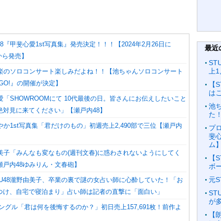
48『甲斐心愛1st写真集』発売決定！！！【2024年2月26日に
最近
Aから発売】
ST
上1
田裕楽のソロコンサート楽しみだよね！！【池ちゃんソロコンサート
O! GO!』の開催が決定】
【
は
心愛「SHOWROOMにて 10代最後の日。皆さんにお伝えしたいこと
池
絶対見に来てください」【瀬戸内48】
た！
さやか1st写真集「君だけのもの」初週売上2,490部で三位【瀬戸内
プ
斐
ム
由美子「みんなも変なもの(週刊文春)に惑わされないようにしてく
【
瀬戸内48ゆみりん・文春砲】
ボ
元
TU48瀧野由美子、卒業の裏で謎の女占い師に心酔していた！「お
つけ、自宅で寝泊まり」占い師は記者の直撃に「面白い」
S
が
thシングル「君は何を後悔するのか？」初日売上157,691枚！前作よ
【朗