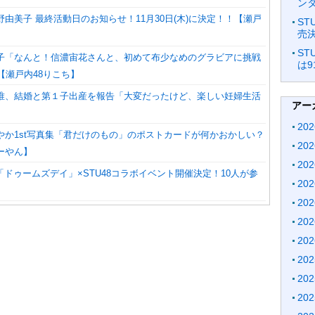
ン
瀧野由美子 最終活動日のお知らせ！11月30日(木)に決定！！【瀬戸
ST
売
】
ST
藤理子「なんと！信濃宙花さんと、初めて布少なめのグラビアに挑戦
は9
【瀬戸内48りこち】
黒岩唯、結婚と第１子出産を報告「大変だったけど、楽しい妊婦生活
アー
20
さやか1st写真集「君だけのもの」のポストカードが何かおかしい？
20
ーやん】
20
ドゥームズデイ」×STU48コラボイベント開催決定！10人が参
20
20
20
20
20
20
20