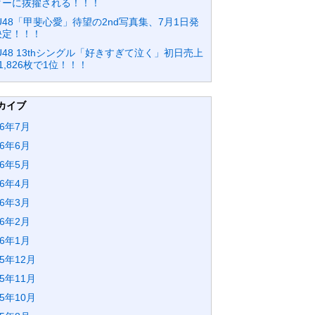
ターに抜擢される！！！
U48「甲斐心愛」待望の2nd写真集、7月1日発
決定！！！
U48 13thシングル「好きすぎて泣く」初日売上
1,826枚で1位！！！
カイブ
26年7月
26年6月
26年5月
26年4月
26年3月
26年2月
26年1月
25年12月
25年11月
25年10月