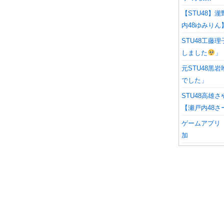
【STU48】
内48ゆみりん
STU48工
しました
」
元STU48
でした」
STU48高雄
【瀬戸内48さ
ゲームアプリ「
加