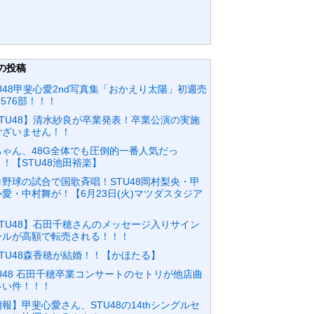
の投稿
U48甲斐心愛2nd写真集「おかえり太陽」初週売
,576部！！！
STU48】清水紗良が卒業発表！卒業公演の実施
ございません！！
ちゃん、48G全体でも圧倒的一番人気だっ
！【STU48池田裕楽】
ロ野球の試合で国歌斉唱！STU48岡村梨央・甲
心愛・中村舞が！【6月23日(火)マツダスタジア
】
STU48】石田千穂さんのメッセージ入りサイン
ールが高額で転売される！！！
STU48森香穂が結婚！！【かほたる】
TU48 石田千穂卒業コンサートのセトリが他店曲
多い件！！！
報】甲斐心愛さん、STU48の14thシングルセ