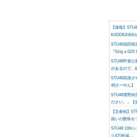
【速報】STU
KADOKAW
STU48池
『Sing a G
STU48甲斐
があるので、
STU48高雄
48さーやん】
STU48瀧野
ださい。」【
【文春砲】S
揃いの数珠を
STU48 10
り4万枚減…