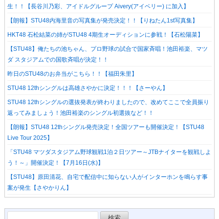
生！！【長谷川乃彩、アイドルグループ Aivery(アイベリー) に加入】
【朗報】STU48内海里音の写真集が発売決定！！【りねたん1st写真集】
HKT48 石松結菜の姉がSTU48 4期生オーディションに参戦！【石松陽菜】
【STU48】俺たちの池ちゃん、プロ野球の試合で国家斉唱！池田裕楽、マツ
ダ スタジアムでの国歌斉唱が決定！！
昨日のSTU48のお弁当がこちら！！【福田朱里】
STU48 12thシングルは高雄さやかに決定！！！【さーやん】
STU48 12thシングルの選抜発表が終わりましたので、改めてここで全員振り
返ってみましょう！池田裕楽のシングル初選抜など！！
【朗報】STU48 12thシングル発売決定！全国ツアーも開催決定！【STU48
Live Tour 2025】
「STU48 マツダスタジアム野球観戦1泊２日ツアー～JTBナイターを観戦しよ
う！～」開催決定！【7月16日(水)】
【STU48】原田清花、自宅で配信中に知らない人がインターホンを鳴らす事
案が発生【さやかりん】
検