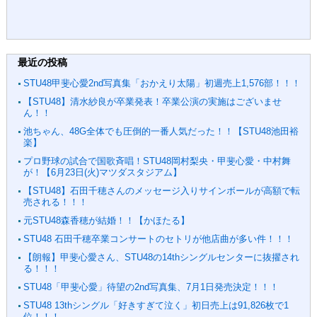
最近の投稿
STU48甲斐心愛2nd写真集「おかえり太陽」初週売上1,576部！！！
【STU48】清水紗良が卒業発表！卒業公演の実施はございませ
ん！！
池ちゃん、48G全体でも圧倒的一番人気だった！！【STU48池田裕
楽】
プロ野球の試合で国歌斉唱！STU48岡村梨央・甲斐心愛・中村舞
が！【6月23日(火)マツダスタジアム】
【STU48】石田千穂さんのメッセージ入りサインボールが高額で転
売される！！！
元STU48森香穂が結婚！！【かほたる】
STU48 石田千穂卒業コンサートのセトリが他店曲が多い件！！！
【朗報】甲斐心愛さん、STU48の14thシングルセンターに抜擢され
る！！！
STU48「甲斐心愛」待望の2nd写真集、7月1日発売決定！！！
STU48 13thシングル「好きすぎて泣く」初日売上は91,826枚で1
位！！！