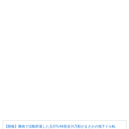
【朗報】難病で活動辞退した元STU48長谷川乃彩がまさかの地下ドル転