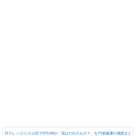
日テレ バズリズム02でSTU48が「花はだれのもの？」をTV初披露の感想まと