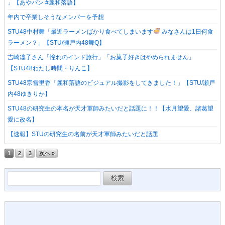
」【あやパン #麗和落語】
年内で卒業しそうなメンバーを予想
STU48中村舞「最近ラーメンばかり食べてしまいます
みなさんは1日何食
ラーメン？」【STU/瀬戸内48舞Q】
吉崎凜子さん「憧れのインド旅行」「お菓子好きはやめられません」
【STU48わたし時間・りんこ】
STU48宗雪里香「麗和落語のビジュアル撮影をしてきました！」【STU/瀬戸
内48ゆきりか】
STU48の研究生の本名が天才軍師みたいだと話題に！！【水月望愛、諸葛望
愛に改名】
【速報】STUの研究生の名前が天才軍師みたいだと話題
1
2
3
次へ »
検
索: