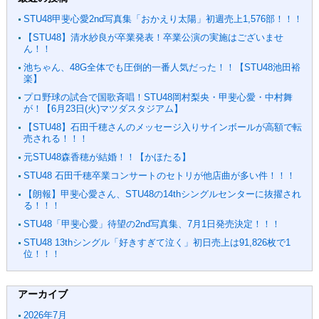
STU48甲斐心愛2nd写真集「おかえり太陽」初週売上1,576部！！！
【STU48】清水紗良が卒業発表！卒業公演の実施はございませ
ん！！
池ちゃん、48G全体でも圧倒的一番人気だった！！【STU48池田裕
楽】
プロ野球の試合で国歌斉唱！STU48岡村梨央・甲斐心愛・中村舞
が！【6月23日(火)マツダスタジアム】
【STU48】石田千穂さんのメッセージ入りサインボールが高額で転
売される！！！
元STU48森香穂が結婚！！【かほたる】
STU48 石田千穂卒業コンサートのセトリが他店曲が多い件！！！
【朗報】甲斐心愛さん、STU48の14thシングルセンターに抜擢され
る！！！
STU48「甲斐心愛」待望の2nd写真集、7月1日発売決定！！！
STU48 13thシングル「好きすぎて泣く」初日売上は91,826枚で1
位！！！
アーカイブ
2026年7月