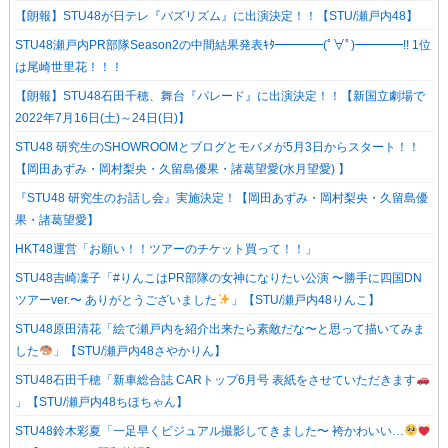
【朗報】STU48が日テレ『バズリズム』に出演決定！！【STU/瀬戸内48】
STU48瀬戸内PR部隊Season2の中間結果発表ｷﾀ━━━━(ﾟ∀ﾟ)━━━━!! 1位
は尾崎世里花！！！
【朗報】STU48石田千穂、舞台『パレード』に出演決定！！【新国立劇場で
2022年7月16日(土)～24日(日)】
STU48 研究生のSHOWROOMとブログとモバメが5月3日からスタート！！
【岡田あずみ・岡村梨央・久留島優果・諸葛望愛(水月望愛) 】
『STU48 研究生のお話し会』実施決定！【岡田あずみ・岡村梨央・久留島優
果・諸葛望愛】
HKT48運営「お願い！！ツアーのチケット買って！！」
STU48吉崎凜子「#りんこはPR部隊の女神になりたい公演 〜勝手に四国DN
ツアーver.〜 ありがとうございました
」【STU/瀬戸内48りんこ】
STU48原田清花「絵で瀬戸内を紹介出来たら素敵だな〜と思って描いてみま
した
」【STU/瀬戸内48さやかりん】
STU48石田千穂「新車総合誌 CARトップ6月号 表紙をさせていただきます
」【STU/瀬戸内48ちほちゃん】
STU48鈴木彩夏「一足早くビジュアル撮影してきました〜 袴かわいい…