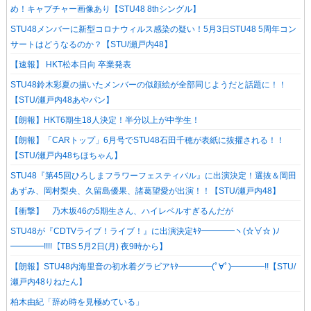
め！キャプチャー画像あり【STU48 8thシングル】
STU48メンバーに新型コロナウィルス感染の疑い！5月3日STU48 5周年コン
サートはどうなるのか？【STU/瀬戸内48】
【速報】 HKT松本日向 卒業発表
STU48鈴木彩夏の描いたメンバーの似顔絵が全部同じようだと話題に！！
【STU/瀬戸内48あやパン】
【朗報】HKT6期生18人決定！半分以上が中学生！
【朗報】「CARトップ」6月号でSTU48石田千穂が表紙に抜擢される！！
【STU/瀬戸内48ちほちゃん】
STU48『第45回ひろしまフラワーフェスティバル』に出演決定！選抜＆岡田
あずみ、岡村梨央、久留島優果、諸葛望愛が出演！！【STU/瀬戸内48】
【衝撃】 乃木坂46の5期生さん、ハイレベルすぎるんだが
STU48が『CDTVライブ！ライブ！』に出演決定ｷﾀ━━━━ヽ(☆∀☆ )ﾉ
━━━━!!!!【TBS 5月2日(月) 夜9時から】
【朗報】STU48内海里音の初水着グラビアｷﾀ━━━━(ﾟ∀ﾟ)━━━━!!【STU/
瀬戸内48りねたん】
柏木由紀「辞め時を見極めている」