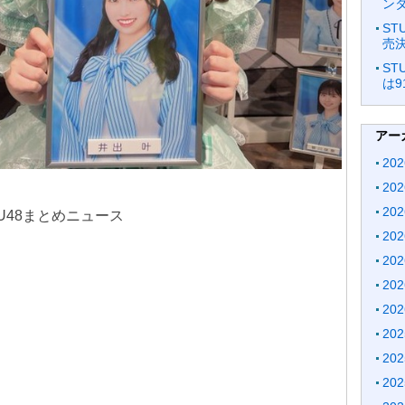
ン
ST
売
ST
は9
アー
20
20
20
 STU48まとめニュース
20
20
20
20
20
20
20