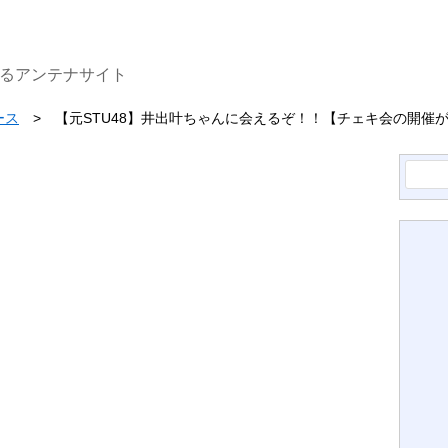
するアンテナサイト
ース
【元STU48】井出叶ちゃんに会えるぞ！！【チェキ会の開催
検
索: