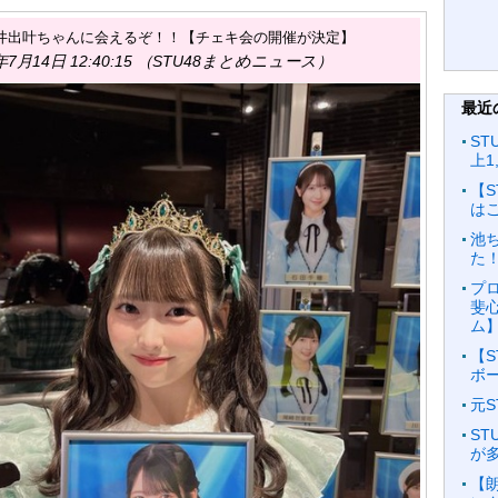
8】井出叶ちゃんに会えるぞ！！【チェキ会の開催が決定】
年7月14日 12:40:15 （STU48まとめニュース）
最近
ST
上1
【
は
池
た！
プ
斐
ム
【
ボ
元
S
が
【朗