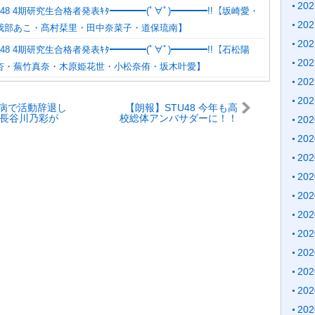
20
48 4期研究生合格者発表ｷﾀ━━━━(ﾟ∀ﾟ)━━━━!!【坂崎愛・
20
我部あこ・髙村栞里・田中奈菜子・道保琉南】
20
48 4期研究生合格者発表ｷﾀ━━━━(ﾟ∀ﾟ)━━━━!!【石松陽
20
杏・蕪竹真奈・木原姫花世・小松奈侑・坂木叶愛】
20
20
病で活動辞退し
【朗報】STU48 今年も高
8長谷川乃彩が
校総体アンバサダーに！！
20
下ドル転生！！
【インターハイ・池田裕
20
彩、アイドルグ
楽・岡田あずみ・曽川咲
ery(アイベリー)
葵】
20
20
20
20
20
20
20
20
20