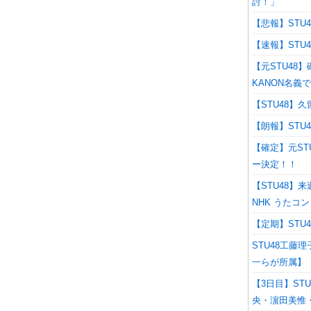
討！」
【悲報】STU4
【速報】STU
【元STU48
KANON名義
【STU48
【朗報】STU
【確定】元ST
ー決定！！
【STU48】
NHK うたコ
【定期】ST
STU48工
一らが所属】
【3日目】STU
央・濵田美惟