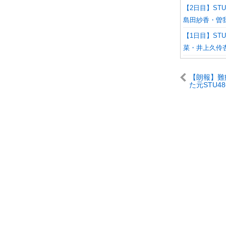
【2日目】STU
島田紗香・曽
【1日目】STU
菜・井上久伶
【朗報】難
た元STU4
まさかの地
【長谷川乃
ループ Aiv
に加入】