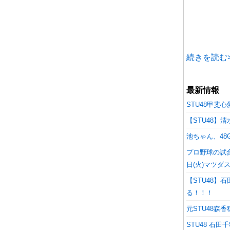
続きを読む>
最新情報
STU48甲斐
【STU48
池ちゃん、48
プロ野球の試合
日(火)マツダ
【STU48
る！！！
元STU48森
STU48 石