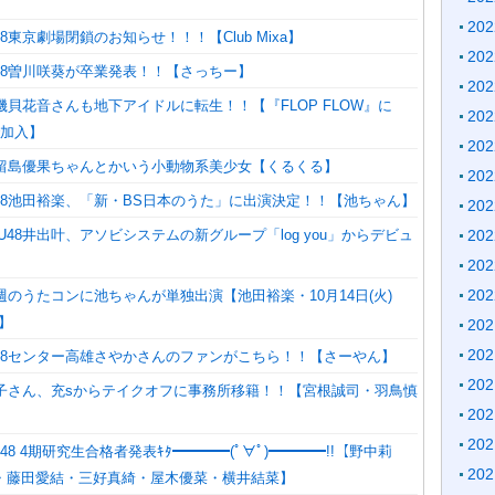
20
8東京劇場閉鎖のお知らせ！！！【Club Mixa】
20
48曽川咲葵が卒業発表！！【さっちー】
20
】磯貝花音さんも地下アイドルに転生！！【『FLOP FLOW』に
20
で加入】
20
】久留島優果ちゃんとかいう小動物系美少女【くるくる】
20
48池田裕楽、「新・BS日本のうた」に出演決定！！【池ちゃん】
20
U48井出叶、アソビシステムの新グループ「log you」からデビュ
20
20
20
来週のうたコンに池ちゃんが単独出演【池田裕楽・10月14日(火)
ン】
20
20
U48センター高雄さやかさんのファンがこちら！！【さーやん】
20
藤理子さん、充sからテイクオフに事務所移籍！！【宮根誠司・羽鳥慎
20
20
48 4期研究生合格者発表ｷﾀ━━━━(ﾟ∀ﾟ)━━━━!!【野中莉
20
・藤田愛結・三好真綺・屋木優菜・横井結菜】