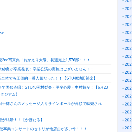
20
20
20
20
20
>
20
20
20
心愛2nd写真集「おかえり太陽」初週売上1,576部！！！
20
】清水紗良が卒業発表！卒業公演の実施はございません！！
20
G全体でも圧倒的一番人気だった！！【STU48池田裕楽】
20
で国歌斉唱！STU48岡村梨央・甲斐心愛・中村舞が！【6月23
20
スタジアム】
20
】石田千穂さんのメッセージ入りサインボールが高額で転売され
20
20
香穂が結婚！！【かほたる】
20
20
田千穂卒業コンサートのセトリが他店曲が多い件！！！