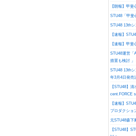
【朗報】甲斐心
STU48「甲
STU48 13
【速報】STU
【速報】甲斐心
STU48運営
措置も検討 
STU48 1
年3月4日発売
【STU48】
cent.FORCE s
【速報】STU
プロダクショ
元STU48森
【STU48】