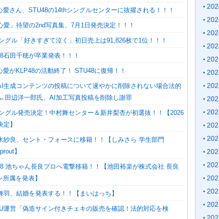
20
愛さん、STU48の14thシングルセンターに抜擢される！！！
20
斐心愛」待望の2nd写真集、7月1日発売決定！！！
20
thシングル「好きすぎて泣く」初日売上は91,826枚で1位！！！
20
48石田千穂が卒業発表！！！
20
愛がKLP48の活動終了！ STU48に復帰！！
20
20
「AI生成コンテンツの投稿について速やかに削除されない場合法的
」←田辺洋一郎氏、AI加工写真投稿を削除し謝罪
20
20
3thシングル発売決定！中村舞センター＆新井梨杏が初選抜！！【2026
決定】
20
20
清水紗良、セント・フォースに移籍！！【しみさら 学生部門
prout】
20
20
48 池ちゃん長良プロへ電撃移籍！！【池田裕楽が株式会社 長良
20
ン所属を発表】
20
下舞羽、結婚を発表する！！【まいはっち】
20
STU運営「偽造サイン付きチェキの販売を確認！法的対応を検
20