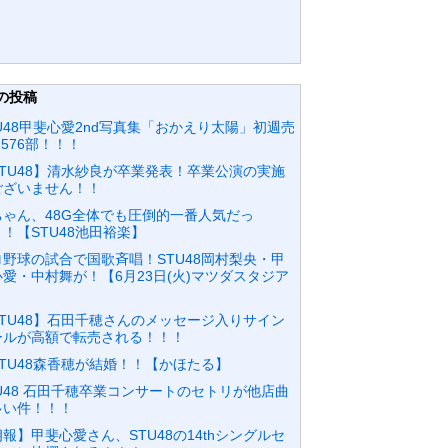
の投稿
U48甲斐心愛2nd写真集「おかえり太陽」初週売
,576部！！！
STU48】清水紗良が卒業発表！卒業公演の実施
ございません！！
ちゃん、48G全体でも圧倒的一番人気だっ
！【STU48池田裕楽】
ロ野球の試合で国歌斉唱！STU48岡村梨央・甲
心愛・中村舞が！【6月23日(火)マツダスタジア
】
STU48】石田千穂さんのメッセージ入りサイン
ールが高額で転売される！！！
STU48森香穂が結婚！！【かほたる】
TU48 石田千穂卒業コンサートのセトリが他店曲
多い件！！！
報】甲斐心愛さん、STU48の14thシングルセ