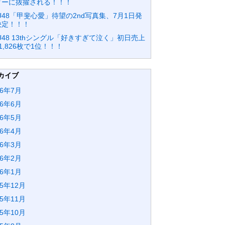
ターに抜擢される！！！
U48「甲斐心愛」待望の2nd写真集、7月1日発
決定！！！
U48 13thシングル「好きすぎて泣く」初日売上
1,826枚で1位！！！
カイブ
26年7月
26年6月
26年5月
26年4月
26年3月
26年2月
26年1月
25年12月
25年11月
25年10月